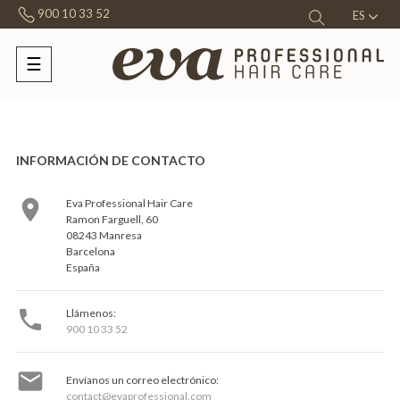
900 10 33 52
ES
☰
Navegación
de
palanca
INFORMACIÓN DE CONTACTO

Eva Professional Hair Care
Ramon Farguell, 60
08243 Manresa
Barcelona
España

Llámenos:
900 10 33 52

Envíanos un correo electrónico:
contact@evaprofessional.com