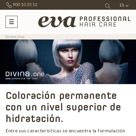
900 10 33 52
ES
☰
Navegación
de
palanca
Divine.One
Coloración permanente
con un nivel superior de
hidratación.
Entre sus características se encuentra la formulación