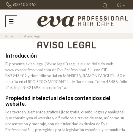
900 10 33 52
ES
☰
Navegación
de
palanca
Inicio
Aviso legal
AVISO LEGAL
Introducción
El presente aviso legal (“Aviso legal”) regula el uso del sitio web
www.evaprofessional.com de Eva Professional, S.L. con CIF
B67243402 y domicilio social en MANRESA, RAMON FARGUELL 60 e
Inscrita en el REGISTRO MERCANTIL de Barcelona, Tomo 46486, folio
215, hoja B-521593, inscripción 1a.
Propiedad intelectual de los contenidos del
website.
Los textos y elementos gráficos (fotografía, diseño, logos y análogos)
que constituyen el website y difundidos a través de este, así como su
presentación y montaje, son de titularidad exclusiva de Eva
Professional S.L., protegidos por la legislación española y comunitaria