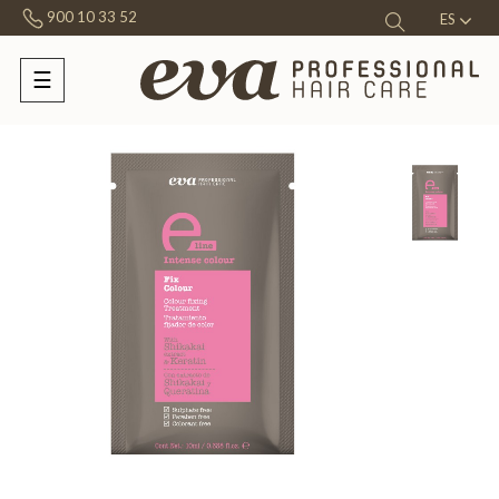
900 10 33 52
ES
☰
Navegación
de
palanca