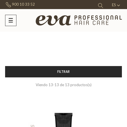
900 10 33 52
ES
☰
Navegación
de
palanca
FILTRAR
Viendo 13-13 de 13 productos(s)