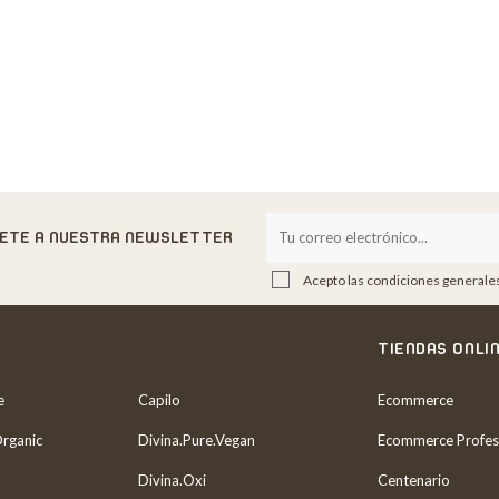
BETE A NUESTRA NEWSLETTER
Acepto las condiciones generales 
S
TIENDAS ONLI
e
Capilo
Ecommerce
Organic
Divina.Pure.Vegan
Ecommerce Profes
Divina.Oxi
Centenario