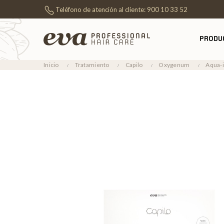
Teléfono de atención al cliente:
900 10 33 52
PRODU
Inicio
Tratamiento
Capilo
Oxygenum
Aqua-