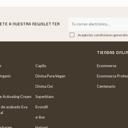
BETE A NUESTRA NEWSLETTER
Acepto las condiciones generales 
S
TIENDAS ONLI
e
Capilo
Ecommerce
Organic
Divina.Pure.Vegan
Ecommerce Profes
Divina.Oxi
Centenario
re Activating Cream
Superblanc
 de acabado Eva
Evondil
al
e-line
echarge
Hairnet