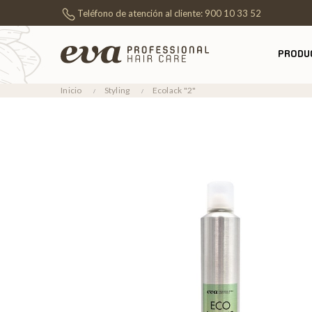
Teléfono de atención al cliente:
900 10 33 52
PRODU
Inicio
Styling
Ecolack "2"