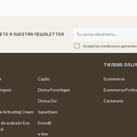
BETE A NUESTRA NEWSLETTER
Acepto las condiciones generales 
S
TIENDAS ONLI
e
Capilo
Ecommerce
Organic
Divina.Pure.Vegan
Ecommerce Profes
Divina.Oxi
Centenario
re Activating Cream
Superblanc
 de acabado Eva
Evondil
al
e-line