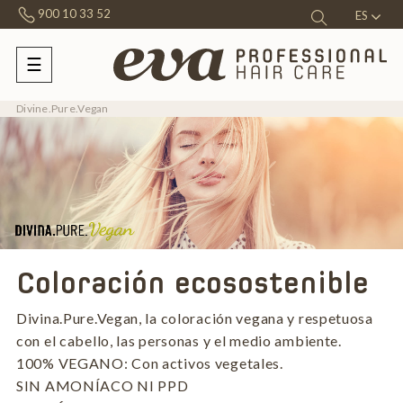
900 10 33 52
ES
☰
Navegación
de
palanca
Divine.Pure.Vegan
Coloración ecosostenible
Divina.Pure.Vegan, la coloración vegana y respetuosa
con el cabello, las personas y el medio ambiente.
100% VEGANO: Con activos vegetales.
SIN AMONÍACO NI PPD