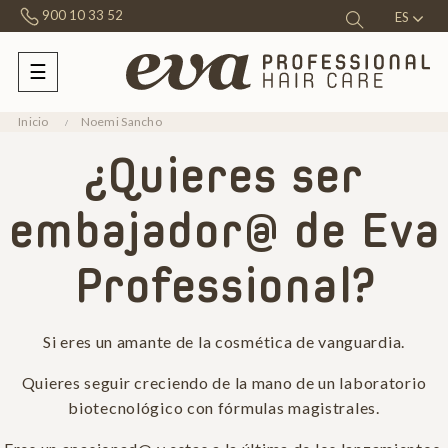
900 10 33 52
ES
☰
Navegación
de
palanca
Inicio
Noemi Sancho
¿Quieres ser
embajador@ de Eva
Professional?
Si eres un amante de la cosmética de vanguardia.
Quieres seguir creciendo de la mano de un laboratorio
biotecnológico con fórmulas magistrales.